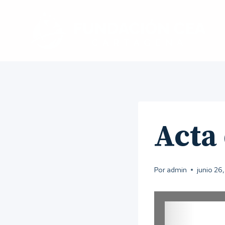
Saltar
al
contenido
Acta
Por
admin
junio 26