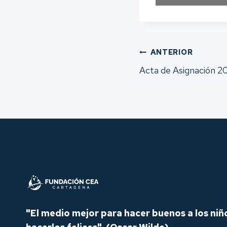
Navegac
ANTERIOR
Acta de Asignación 2
de
entrada
"El medio mejor para hacer buenos a los niñ