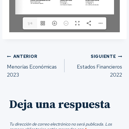
1/4
Navegación
ANTERIOR
SIGUIENTE
Menorías Económicas
Estados Financieros
de
2023
2022
entradas
Deja una respuesta
Tu dirección de correo electrónico no será publicada.
Los