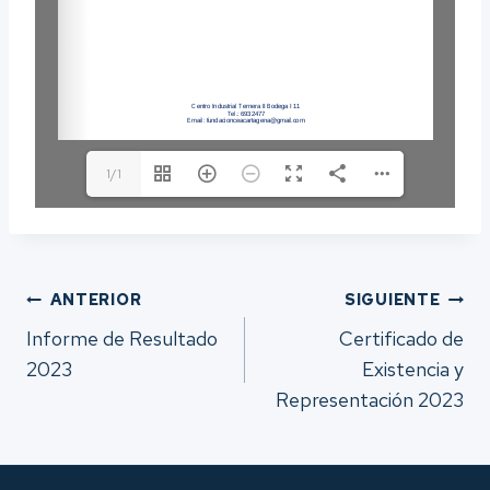
1/1
Navegación
ANTERIOR
SIGUIENTE
Informe de Resultado
Certificado de
de
2023
Existencia y
Representación 2023
entradas