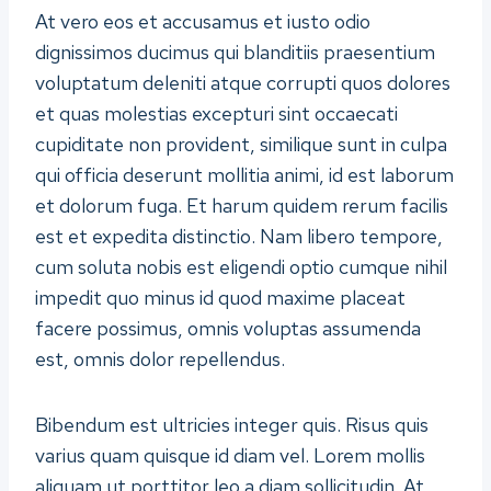
At vero eos et accusamus et iusto odio
dignissimos ducimus qui blanditiis praesentium
voluptatum deleniti atque corrupti quos dolores
et quas molestias excepturi sint occaecati
cupiditate non provident, similique sunt in culpa
qui officia deserunt mollitia animi, id est laborum
et dolorum fuga. Et harum quidem rerum facilis
est et expedita distinctio. Nam libero tempore,
cum soluta nobis est eligendi optio cumque nihil
impedit quo minus id quod maxime placeat
facere possimus, omnis voluptas assumenda
est, omnis dolor repellendus.
Bibendum est ultricies integer quis. Risus quis
varius quam quisque id diam vel. Lorem mollis
aliquam ut porttitor leo a diam sollicitudin. At